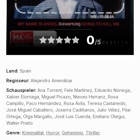
Bewertung
0
/5
Land:
Spain
Regisseur:
Alejandro Amenábar
Schauspieler:
Ana Torrent, Fele Martínez, Eduardo Noriega,
Xabier Elorriaga, Miguel Picazo, Nieves Herranz, Rosa
Campillo, Paco Hernández, Rosa Ávila, Teresa Castanedo,
José Miguel Caballero, Joserra Cadiñanos, Julio Vélez, Pilar
Ortega, Olga Margallo, José Luis Cuerda, Emiliano Otegui,
Walter Prieto
Genre:
Kriminalität
,
Horror
,
Geheimnis
,
Thriller