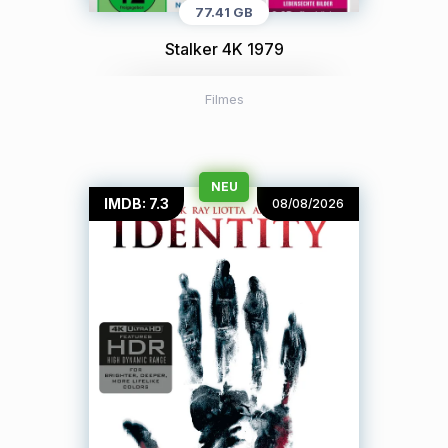
77.41 GB
Stalker 4K 1979
Filmes
NEU
IMDB: 7.3
08/08/2026