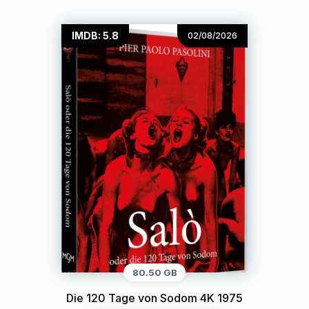
IMDB: 5.8
02/08/2026
80.50 GB
Die 120 Tage von Sodom 4K 1975