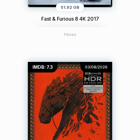
51.92 GB
Fast & Furious 8 4K 2017
Filmes
IMDB: 7.3
03/08/2026