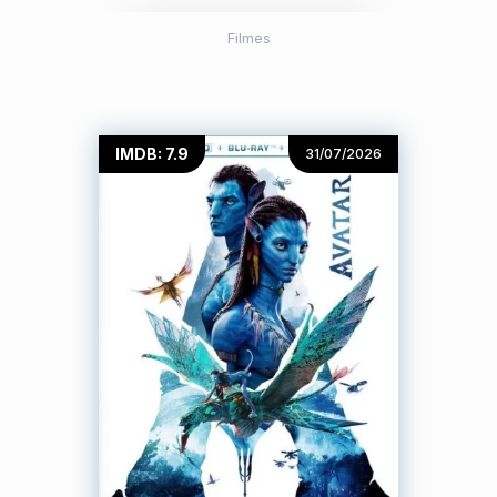
Filmes
IMDB: 7.9
31/07/2026