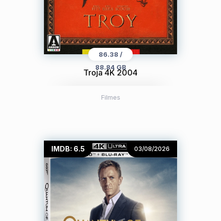
86.38 /
88.84 GB
Troja 4K 2004
Filmes
IMDB: 6.5
03/08/2026