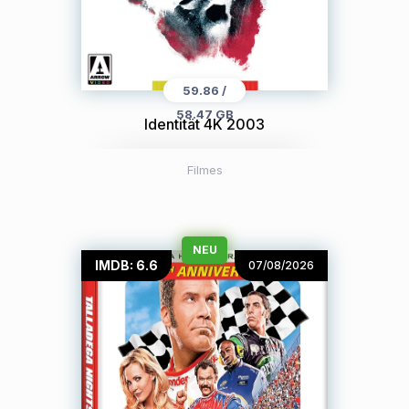
59.86 /
58.47 GB
Identität 4K 2003
Filmes
NEU
IMDB: 6.6
07/08/2026