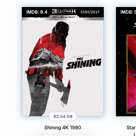
IMDB: 8.4
IMDB: 
31/01/2021
82.54 GB
Shining 4K 1980
Sta