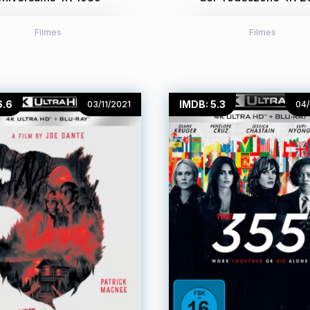
Filmes
Filmes
6.6
IMDB: 5.3
03/11/2021
04