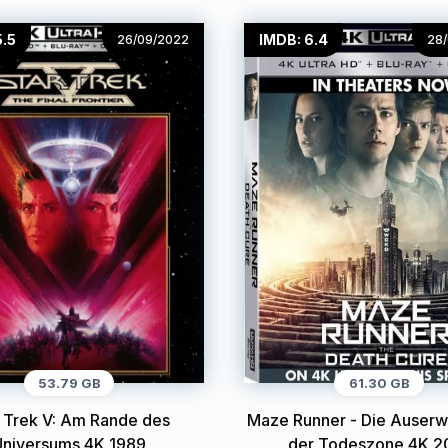
5.5
IMDB: 6.4
26/09/2022
28
53.79 GB
61.30 GB
r Trek V: Am Rande des
Maze Runner - Die Auserwä
Universums 4K 1989
der Todeszone 4K 2