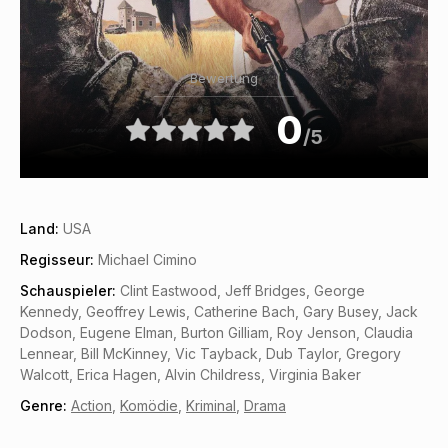
Bewertung
0
/5
Land:
USA
Regisseur:
Michael Cimino
Schauspieler:
Clint Eastwood, Jeff Bridges, George
Kennedy, Geoffrey Lewis, Catherine Bach, Gary Busey, Jack
Dodson, Eugene Elman, Burton Gilliam, Roy Jenson, Claudia
Lennear, Bill McKinney, Vic Tayback, Dub Taylor, Gregory
Walcott, Erica Hagen, Alvin Childress, Virginia Baker
Genre:
Action
,
Komödie
,
Kriminal
,
Drama