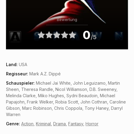
Bewertung
0
/5
Land:
USA
Regisseur:
Mark A.Z. Dippé
Schauspieler:
Michael Jai White, John Leguizamo, Martin
Sheen, Theresa Randle, Nicol Williamson, D.B. Sweeney,
Melinda Clarke, Miko Hughes, Sydni Beaudoin, Michael
Papajohn, Frank Welker, Robia Scott, John Cothran, Caroline
Gibson, Marc Robinson, Chris Coppola, Tony Haney, Darryl
Warren
Genre:
Action
,
Kriminal
,
Drama
,
Fantasy
,
Horror