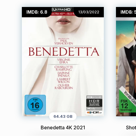
IMDB: 6.8
IMDB: 
13/03/2022
64.43 GB
Benedetta 4K 2021
Sho