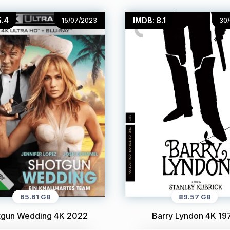
5.4
IMDB: 8.1
15/07/2023
30
65.61 GB
89.57 GB
tgun Wedding 4K 2022
Barry Lyndon 4K 19