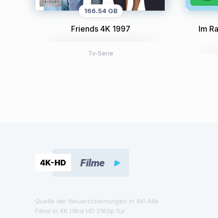
166.54 GB
Friends 4K 1997
Im R
Tv-Serie
Quelle der Neuerscheinungen in 4K! Alle
Filme in 4K Ultra HD 2160p für