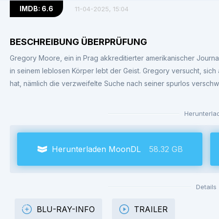
IMDB: 6.6
11-04-2025, 15:04
BESCHREIBUNG ÜBERPRÜFUNG
Gregory Moore, ein in Prag akkreditierter amerikanischer Journalis
in seinem leblosen Körper lebt der Geist. Gregory versucht, sich
hat, nämlich die verzweifelte Suche nach seiner spurlos versch
Herunterla
Herunterladen MoonDL
58.32 GB
Details
BLU-RAY-INFO
TRAILER