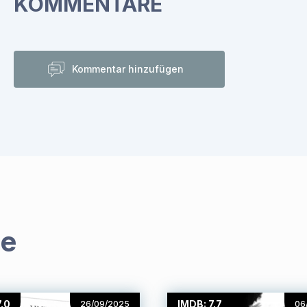
KOMMENTARE
Kommentar hinzufügen
me
7.0
IMDB: 7.7
26/09/2025
06