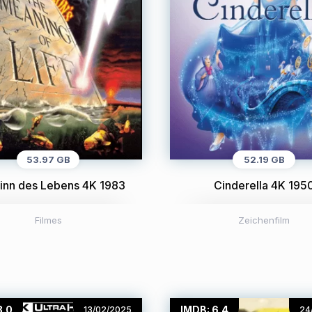
53.97 GB
52.19 GB
inn des Lebens 4K 1983
Cinderella 4K 195
Filmes
Zeichenfilm
8.0
IMDB: 6.4
13/02/2025
24