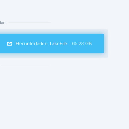
den
Herunterladen TakeFile
65.23 GB