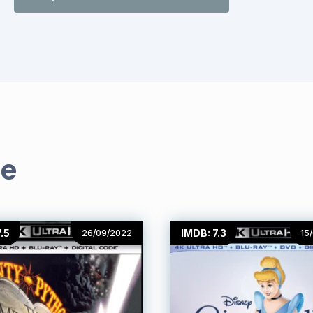
me
.5
IMDB: 7.3
26/09/2022
15