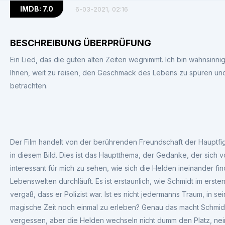
IMDB: 7.0
6-03-2021, 02:16
BESCHREIBUNG ÜBERPRÜFUNG
Ein Lied, das die guten alten Zeiten wegnimmt. Ich bin wahnsinnig
Ihnen, weit zu reisen, den Geschmack des Lebens zu spüren un
betrachten.
Der Film handelt von der berührenden Freundschaft der Hauptfi
in diesem Bild. Dies ist das Hauptthema, der Gedanke, der sich v
interessant für mich zu sehen, wie sich die Helden ineinander f
Lebenswelten durchläuft. Es ist erstaunlich, wie Schmidt im erste
vergaß, dass er Polizist war. Ist es nicht jedermanns Traum, in
magische Zeit noch einmal zu erleben? Genau das macht Schmidt, 
vergessen, aber die Helden wechseln nicht dumm den Platz, nei