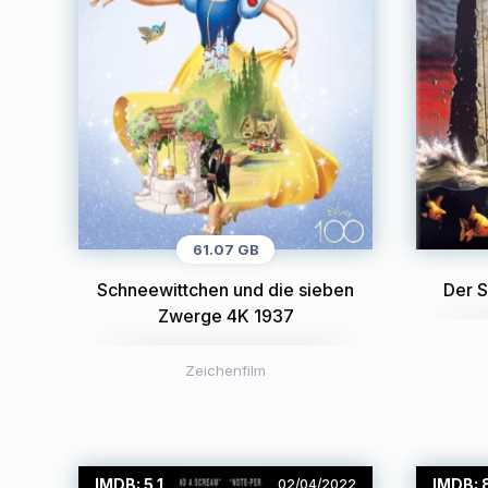
61.07 GB
Schneewittchen und die sieben
Der S
Zwerge 4K 1937
Zeichenfilm
IMDB: 5.1
IMDB: 
02/04/2022