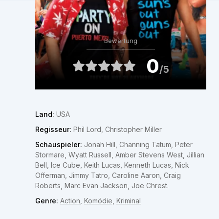
Bewertung
0
/5
Land:
USA
Regisseur:
Phil Lord, Christopher Miller
Schauspieler:
Jonah Hill, Channing Tatum, Peter
Stormare, Wyatt Russell, Amber Stevens West, Jillian
Bell, Ice Cube, Keith Lucas, Kenneth Lucas, Nick
Offerman, Jimmy Tatro, Caroline Aaron, Craig
Roberts, Marc Evan Jackson, Joe Chrest.
Genre:
Action
,
Komödie
,
Kriminal