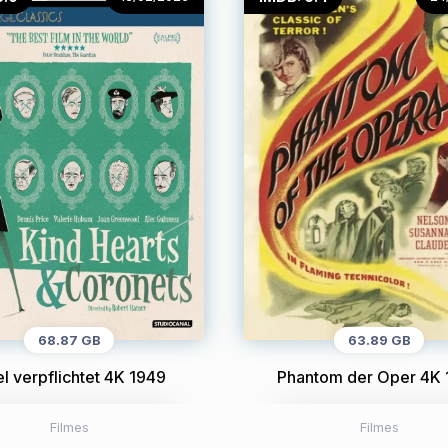
68.87 GB
63.89 GB
l verpflichtet 4K 1949
Phantom der Oper 4K 
Filmes
Filmes