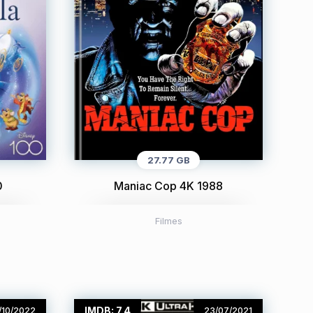
27.77 GB
0
Maniac Cop 4K 1988
Filmes
IMDB: 7.4
/10/2022
23/07/2021