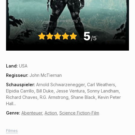
Bewertung
5
/5
Land:
USA
Regisseur:
John McTiernan
Schauspieler:
Arnold Schwarzenegger, Carl Weathers,
Elpidia Carrillo, Bill Duke, Jesse Ventura, Sonny Landham,
Richard Chaves, R.G. Armstrong, Shane Black, Kevin Peter
Hall...
Genre:
Abenteuer
,
Action
,
Science Fiction-Film
Filmes