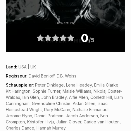
Bewertung
0
/5
Land:
USA | UK
Regisseur:
David Benioff, D.B. Weiss
Schauspieler:
Peter Dinklage, Lena Headey, Emilia Clarke,
Kit Harington, Sophie Turner, Maisie Williams, Nikolaj Coster-
Waldau, Iain Glen, John Bradley, Alfie Allen, Conleth Hill, Liam
Cunningham, Gwendoline Christie, Aidan Gillen, Isaac
Hempstead Wright, Rory McCann, Nathalie Emmanuel,
Jerome Flynn, Daniel Portman, Jacob Anderson, Ben
Crompton, Kristofer Hivju, Julian Glover, Carice van Houten,
Charles Dance, Hannah Murray.