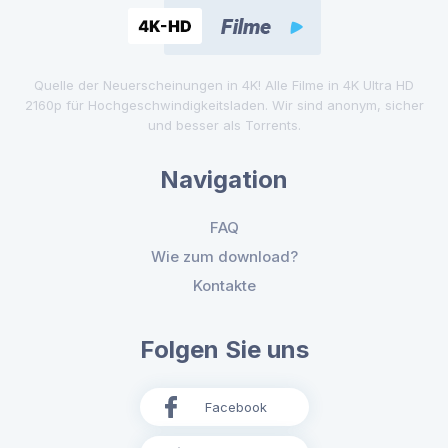
Quelle der Neuerscheinungen in 4K! Alle Filme in 4K Ultra HD
2160p für Hochgeschwindigkeitsladen. Wir sind anonym, sicher
und besser als Torrents.
Navigation
FAQ
Wie zum download?
Kontakte
Folgen Sie uns
Facebook