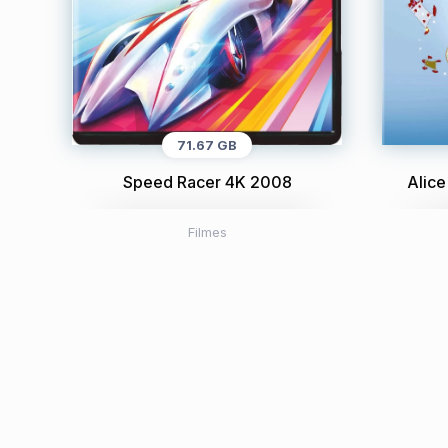
71.67 GB
Speed Racer 4K 2008
Alice
Filmes