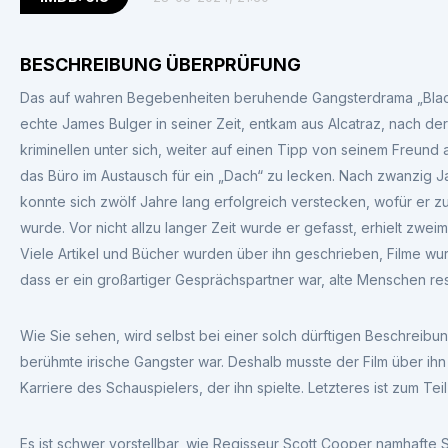
BESCHREIBUNG ÜBERPRÜFUNG
Das auf wahren Begebenheiten beruhende Gangsterdrama „Black
echte James Bulger in seiner Zeit, entkam aus Alcatraz, nach de
kriminellen unter sich, weiter auf einen Tipp von seinem Freund 
das Büro im Austausch für ein „Dach“ zu lecken. Nach zwanzig Ja
konnte sich zwölf Jahre lang erfolgreich verstecken, wofür er
wurde. Vor nicht allzu langer Zeit wurde er gefasst, erhielt zwe
Viele Artikel und Bücher wurden über ihn geschrieben, Filme wur
dass er ein großartiger Gesprächspartner war, alte Menschen resp
Wie Sie sehen, wird selbst bei einer solch dürftigen Beschreibu
berühmte irische Gangster war. Deshalb musste der Film über ihn 
Karriere des Schauspielers, der ihn spielte. Letzteres ist zum Tei
Es ist schwer vorstellbar, wie Regisseur Scott Cooper namhafte S