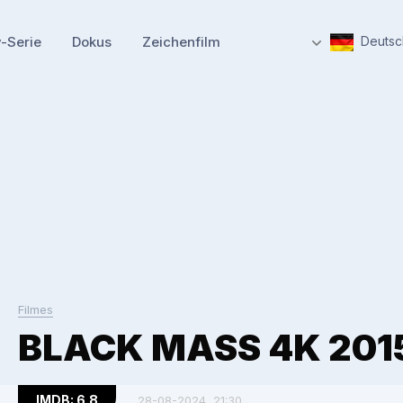
-Serie
Dokus
Zeichenfilm
Deutsc
Filmes
BLACK MASS 4K 201
IMDB: 6.8
28-08-2024, 21:30