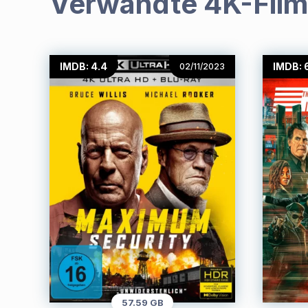
Verwandte 4K-Fil
IMDB: 4.4
IMDB: 
02/11/2023
57.59 GB