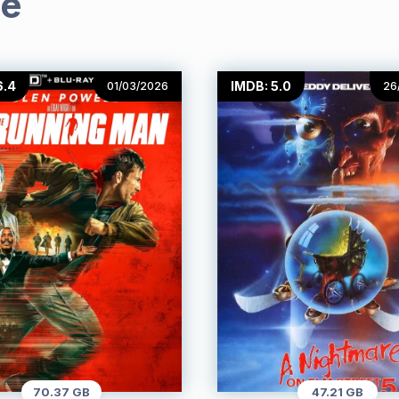
me
6.4
IMDB: 5.0
01/03/2026
26
70.37 GB
47.21 GB