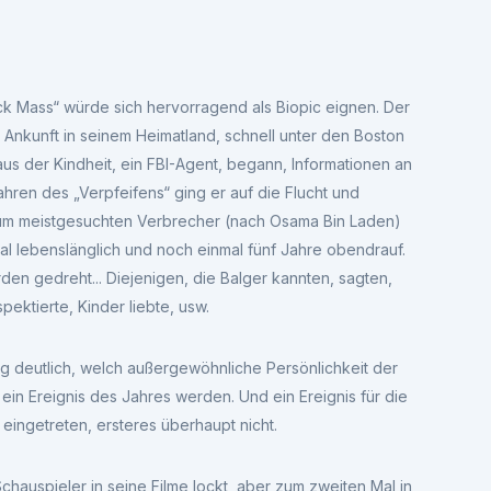
 Mass“ würde sich hervorragend als Biopic eignen. Der
r Ankunft in seinem Heimatland, schnell unter den Boston
aus der Kindheit, ein FBI-Agent, begann, Informationen an
hren des „Verpfeifens“ ging er auf die Flucht und
 zum meistgesuchten Verbrecher (nach Osama Bin Laden)
imal lebenslänglich und noch einmal fünf Jahre obendrauf.
den gedreht... Diejenigen, die Balger kannten, sagten,
ektierte, Kinder liebte, usw.
ng deutlich, welch außergewöhnliche Persönlichkeit der
ein Ereignis des Jahres werden. Und ein Ereignis für die
l eingetreten, ersteres überhaupt nicht.
chauspieler in seine Filme lockt, aber zum zweiten Mal in