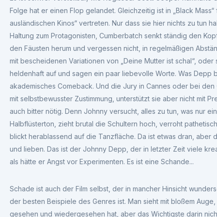
Folge hat er einen Flop gelandet. Gleichzeitig ist in „Black Mas
ausländischen Kinos“ vertreten. Nur dass sie hier nichts zu tun h
Haltung zum Protagonisten, Cumberbatch senkt ständig den Kopf, 
den Fäusten herum und vergessen nicht, in regelmäßigen Abstä
mit bescheidenen Variationen von „Deine Mutter ist schal“, oder 
heldenhaft auf und sagen ein paar liebevolle Worte. Was Depp betri
akademisches Comeback. Und die Jury in Cannes oder bei den
mit selbstbewusster Zustimmung, unterstützt sie aber nicht mit Pre
auch bitter nötig. Denn Johnny versucht, alles zu tun, was nur ei
Halbflüsterton, zieht brutal die Schultern hoch, verroht pathetisch,
blickt herablassend auf die Tanzfläche. Da ist etwas dran, aber
und lieben. Das ist der Johnny Depp, der in letzter Zeit viele krea
als hätte er Angst vor Experimenten. Es ist eine Schande...
Schade ist auch der Film selbst, der in mancher Hinsicht wunders
der besten Beispiele des Genres ist. Man sieht mit bloßem Auge,
gesehen und wiedergesehen hat, aber das Wichtigste darin nicht