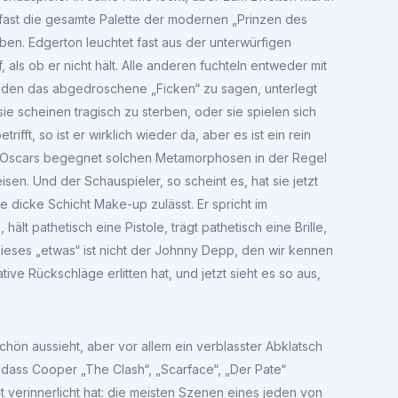
s“ fast die gesamte Palette der modernen „Prinzen des
aben. Edgerton leuchtet fast aus der unterwürfigen
als ob er nicht hält. Alle anderen fuchteln entweder mit
nden das abgedroschene „Ficken“ zu sagen, unterlegt
sie scheinen tragisch zu sterben, oder sie spielen sich
fft, so ist er wirklich wieder da, aber es ist ein rein
 Oscars begegnet solchen Metamorphosen in der Regel
isen. Und der Schauspieler, so scheint es, hat sie jetzt
ne dicke Schicht Make-up zulässt. Er spricht im
 hält pathetisch eine Pistole, trägt pathetisch eine Brille,
 dieses „etwas“ ist nicht der Johnny Depp, den wir kennen
tive Rückschläge erlitten hat, und jetzt sieht es so aus,
chön aussieht, aber vor allem ein verblasster Abklatsch
 dass Cooper „The Clash“, „Scarface“, „Der Pate“
 verinnerlicht hat: die meisten Szenen eines jeden von