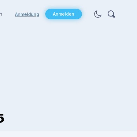
h
Anmelden
Anmeldung
5