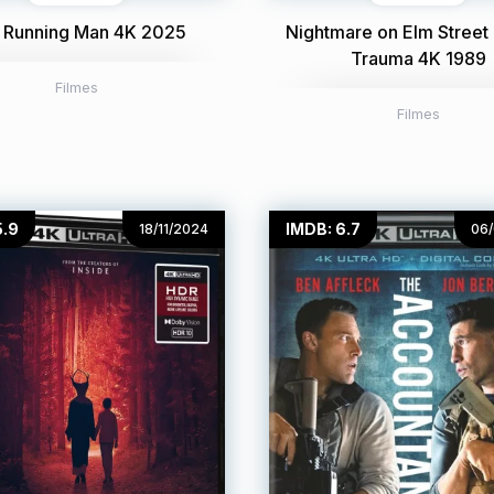
 Running Man 4K 2025
Nightmare on Elm Street 
Trauma 4K 1989
Filmes
Filmes
5.9
IMDB: 6.7
18/11/2024
06