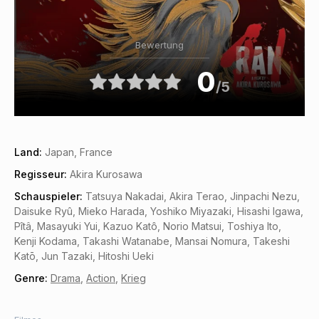
Bewertung
0
/5
Land:
Japan, France
Regisseur:
Akira Kurosawa
Schauspieler:
Tatsuya Nakadai, Akira Terao, Jinpachi Nezu,
Daisuke Ryû, Mieko Harada, Yoshiko Miyazaki, Hisashi Igawa,
Pîtâ, Masayuki Yui, Kazuo Katô, Norio Matsui, Toshiya Ito,
Kenji Kodama, Takashi Watanabe, Mansai Nomura, Takeshi
Katō, Jun Tazaki, Hitoshi Ueki
Genre:
Drama
,
Action
,
Krieg