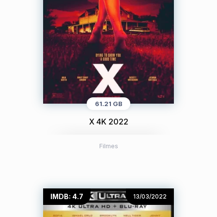
61.21 GB
X 4K 2022
Filmes
IMDB: 4.7
13/03/2022